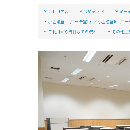
ご利用内容
会議室1～4
ミー
小会議室L（コーチ室L）／小会議室R（コー
ご利用から当日までの流れ
その他注