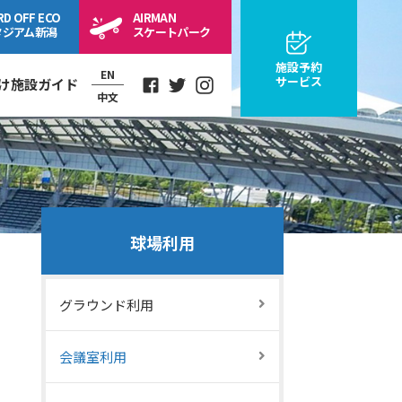
RD OFF
ECO
AIRMAN
タジアム
新潟
スケートパーク
施設予約
EN
サービス
け施設ガイド
中文
Facebook
Twitter
Instagram
球場利用
グラウンド利用
会議室利用