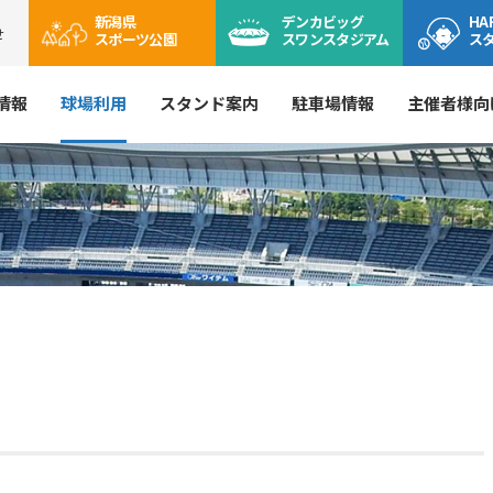
新潟県
デンカ
ビッグ
HA
せ
スポーツ公園
スワン
スタジアム
ス
情報
球場利用
スタンド案内
駐車場情報
主催者様向