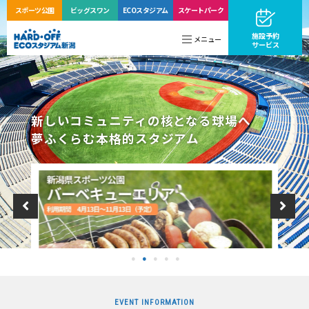
スポーツ公園
ビッグ
スワン
ECO
スタジアム
スケートパーク
施設予約
メニュー
サービス
新しいコミュニティの核となる球場へ
夢ふくらむ本格的スタジアム
EVENT INFORMATION