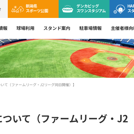
新潟県
デンカ
ビッグ
HA
せ
スポーツ公園
スワン
スタジアム
ス
情報
球場利用
スタンド案内
駐車場情報
主催者様向
について（ファームリーグ・J2リーグ同日開催）】
について（ファームリーグ・J2