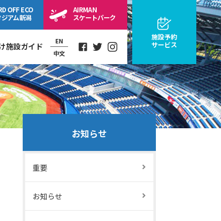
RD OFF
ECO
AIRMAN
タジアム
新潟
スケートパーク
施設予約
EN
サービス
け施設ガイド
中文
Facebook
Twitter
Instagram
お知らせ
重要
お知らせ