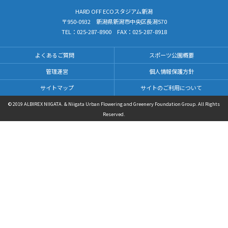
HARD OFF ECOスタジアム新潟
〒950-0932 新潟県新潟市中央区長潟570
TEL：
025-287-8900
FAX：025-287-8918
よくあるご質問
スポーツ公園概要
管理運営
個人情報保護方針
サイトマップ
サイトのご利用について
© 2019 ALBIREX NIIGATA. & Niigata Urban Flowering and Greenery Foundation Group. All Rights
Reserved.