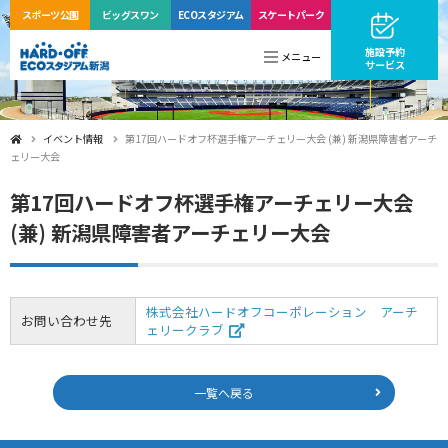
スポーツ公園
ビッグ
スワン
ECO
スタジアム
スケートパーク
施設予約
メニュー
サービス
イベント情報
第17回ハードオフ杯選手権アーチェリー大会 (兼) 新潟県障害者アーチ
ェリー大会
第17回ハードオフ杯選手権アーチェリー大会
(兼) 新潟県障害者アーチェリー大会
株式会社ハードオフコーポレーション アーチ
お問い合わせ先
ェリークラブ
一覧へ戻る